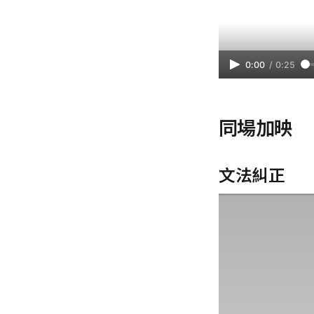
0:00
/
0:25
同場加映
文法糾正