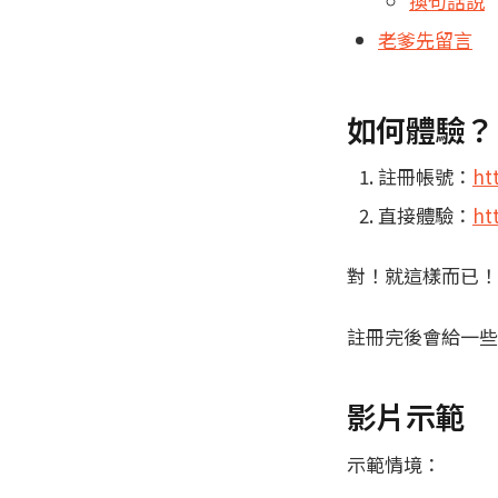
換句話說
老爹先留言
如何體驗？
註冊帳號：
ht
直接體驗：
ht
對！就這樣而已！
註冊完後會給一些免
影片示範
示範情境：