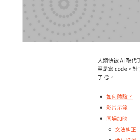
人類快被 AI 取代
至是寫 code。
了 😏。
如何體驗？
影片示範
同場加映
文法糾正