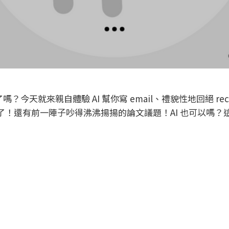
了嗎？今天就來親自體驗 AI 幫你寫 email、禮貌性地回絕 recr
對了！還有前一陣子吵得沸沸揚揚的論文議題！AI 也可以嗎？這樣