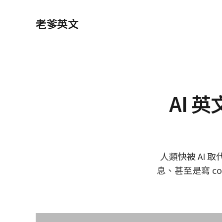
老爹英文
AI 
人類快被 AI 取
息、甚至是寫 c