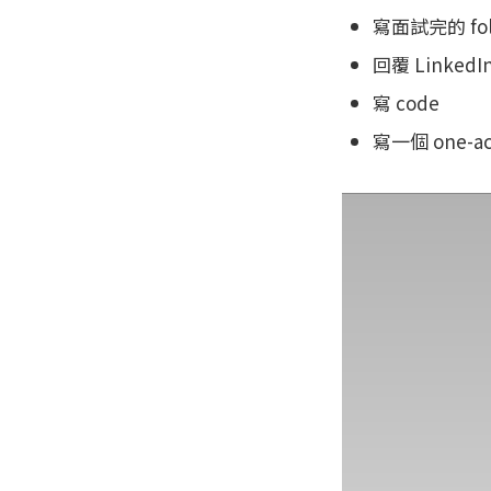
寫面試完的 foll
回覆 LinkedIn
寫 code
寫一個 one-a