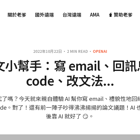
關於老爹
國外遠端
台灣遠端
AMA
🧋 贊助老爹
2022年10月22日
2 MIN READ
OPENAI
英文小幫手：寫 email、回
code、改文法...
代了嗎？今天就來親自體驗 AI 幫你寫 email、禮貌性地回絕 re
ode。對了！還有前一陣子吵得沸沸揚揚的論文議題！AI
後靠 AI 就好了 😏。