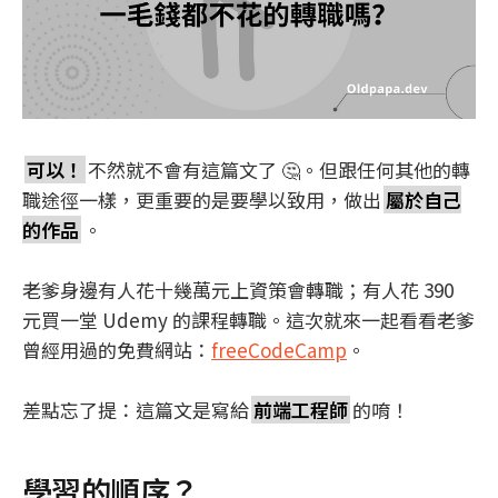
可以！
不然就不會有這篇文了 🤔。但跟任何其他的轉
職途徑一樣，更重要的是要學以致用，做出
屬於自己
的作品
。
老爹身邊有人花十幾萬元上資策會轉職；有人花 390
元買一堂 Udemy 的課程轉職。這次就來一起看看老爹
曾經用過的免費網站：
freeCodeCamp
。
差點忘了提：這篇文是寫給
前端工程師
的唷！
學習的順序？