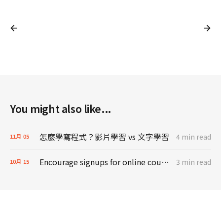
You might also like...
怎麼學寫程式？影片學習 vs 文字學習
4 min read
11月
05
Encourage signups for online courses - Learn English from emails
3 min read
10月
15