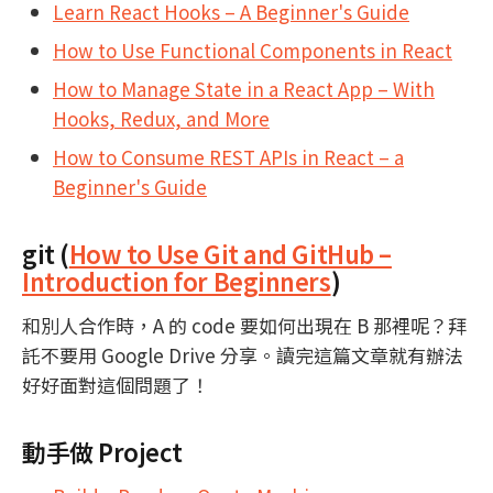
Learn React Hooks – A Beginner's Guide
How to Use Functional Components in React
How to Manage State in a React App – With
Hooks, Redux, and More
How to Consume REST APIs in React – a
Beginner's Guide
git (
How to Use Git and GitHub –
Introduction for Beginners
)
和別人合作時，A 的 code 要如何出現在 B 那裡呢？拜
託不要用 Google Drive 分享。讀完這篇文章就有辦法
好好面對這個問題了！
動手做 Project